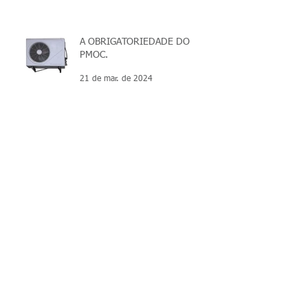
A OBRIGATORIEDADE DO
PMOC.
21 de mar. de 2024
Arquivo
março de 2026
(4)
4 posts
julho de 2025
(1)
1 post
junho de 2025
(1)
1 post
março de 2025
(1)
1 post
março de 2024
(34)
34 posts
janeiro de 2024
(1)
1 post
janeiro de 2022
(1)
1 post
dezembro de 2021
(2)
2 posts
novembro de 2021
(2)
2 posts
julho de 2021
(3)
3 posts
junho de 2021
(1)
1 post
maio de 2020
(4)
4 posts
março de 2020
(1)
1 post