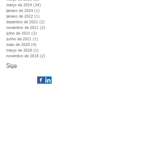
março de 2024
(34)
34 posts
janeiro de 2024
(1)
1 post
janeiro de 2022
(1)
1 post
dezembro de 2021
(2)
2 posts
novembro de 2021
(2)
2 posts
julho de 2021
(3)
3 posts
junho de 2021
(1)
1 post
maio de 2020
(4)
4 posts
março de 2020
(1)
1 post
novembro de 2018
(2)
2 posts
Siga
contato@zielengenharia.com
0800-878-3988