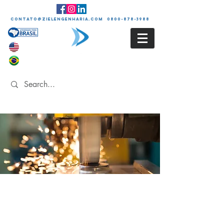
contato@zielengenharia.com 0800-878-3988
APRECIAÇÃO DE
RISCOS DE MÁQUINAS
E EQUIPAMENTOS -
NR-12