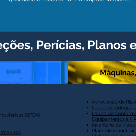
eções, Perícias, Planos
Máquinas,
Apreciação de Risc
Laudo de Adequaç
Laudo de Conformid
mosféricas (SPDA)
Equipamentos à NR
Inventário de Máqu
Plano de manutenç
ermovisor