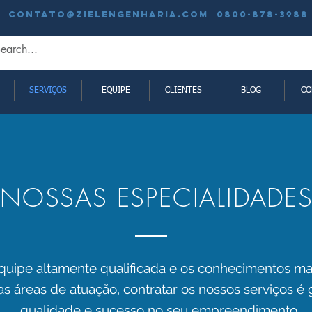
contato@zielengenharia.com 0800-878-3988
SERVIÇOS
EQUIPE
CLIENTES
BLOG
CO
NOSSAS ESPECIALIDADE
ipe altamente qualificada e os conhecimentos mai
as áreas de atuação,
contratar os nossos serviços é 
qualidade
e sucesso no seu empreendimento.