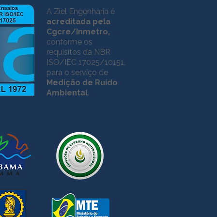
A Ziel Engenharia é
acreditada pela
Cgcre/Inmetro,
conforme os
requisitos da NBR
ISO/IEC 17025/10151,
para o serviço de
Medição de Ruído
Ambiental
.