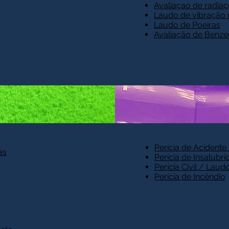
Avaliaçao de radi
Laudo de vibração 
Laudo de Poeiras
Avaliação de Benz
Perícia de Acidente 
as
Perícia de Insalubr
Perícia Civil / Lau
Perícia de Incêndio