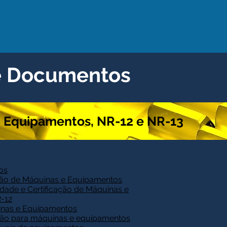
 e Documentos
 Equipamentos, NR-12 e NR-13
os
ão de Máquinas e Equipamentos
ade e Certificação de Máquinas e
-12
inas e Equipamentos
ão para máquinas e equipamentos