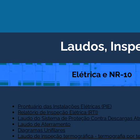
Laudos, Insp
Elétrica e NR-10
Prontuário das Instalações Elétricas (PIE)
Relatório de Inspeção Elétrica (RTI)
Laudo do Sistema de Proteção Contra Descargas At
Laudo de Aterramento
Diagramas Unifilares
Laudo de inspeção termográfica - termografia por t