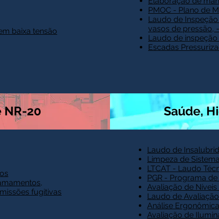
Elaboração de man
PMOC - Plano de M
Laudo de Inspeção 
vasos de pressão, 
 em baixa tensão
Laudo de inspeção 
Escadas Pressuriz
e NR-20
Saúde, H
Laudo de Insalubri
Limpeza de Sistema
LTCAT - Laudo Técn
cos
PGR - Programa de
ramamentos,
Avaliação de Níveis
emissões fugitivas
Laudo de Avaliação
Análise Ergonômica
Avaliação de Ilumi