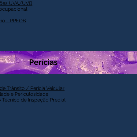
ações UVA/UVB
ocupacional
eno - PPEOB
Perícias
de Trânsito / Perícia Veicular
idade e Periculosidade
do Técnico de Inspeção Predial