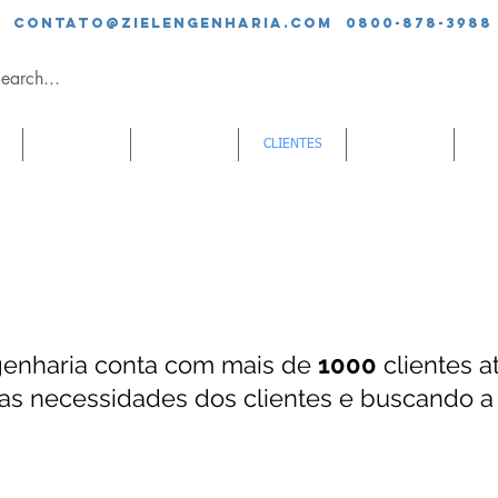
contato@zielengenharia.com 0800-878-3988
SERVIÇOS
EQUIPE
CLIENTES
BLOG
CO
Clientes
genharia conta com mais de
1000
clientes a
 as necessidades dos
clientes e buscando a 