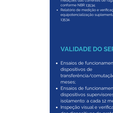
medições das correntes de fug
conforme NBR 13534;
Relatório de medição e verifica
equipotencialização suplemen
13534.
VALIDADE DO SE
Ensaios de funcionamen
dispositivos de
transferência/comutação
meses;
Ensaios de funcionamen
dispositivos supervisore
isolamento: a cada 12 m
Inspeção visual e verifi