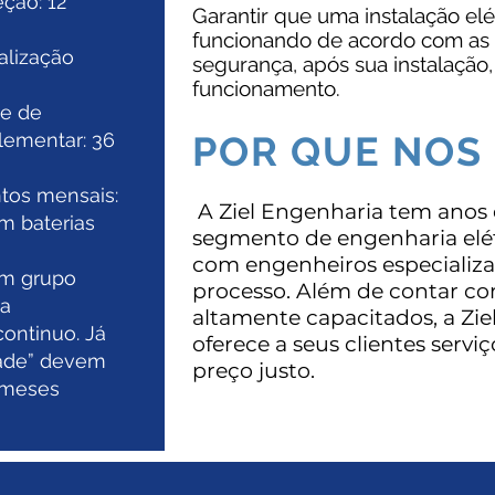
eção: 12
Garantir que uma instalação elé
funcionando de acordo com as 
alização
segurança, após sua instalação
funcionamento.
de de
lementar: 36
POR QUE NOS
tos mensais:
A Ziel Engenharia tem anos 
m baterias
segmento de engenharia elé
com engenheiros especializad
om grupo
processo. Além de contar co
 a
altamente capacitados, a Z
ontinuo. Já
oferece a seus clientes servi
dade” devem
preço justo.
2 meses