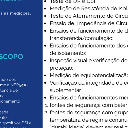
Teste de DR e DSI
Medição de Resistência de Is
ós as medições.
Teste de Aterramento de Circu
Ensaio de Impedância de Circu
Ensaios de funcionamento de di
transferência/comutação:
Ensaios de funcionamento dos d
de isolamento:
ESCOPO
Inspeção visual e verificação do
proteção:
Medição de equipotencializaçã
idade dos
Verificação da integridade de e
rme a NBR5410;
suplementar
stência de
cas;​
Ensaios de funcionamentos men
ccionamento
fontes de segurança com bateri
fontes de segurança com grupo 
cada;
nto;
temperatura de regime continuo
ispositivos DSI e
“durabilidade” devem ser reali