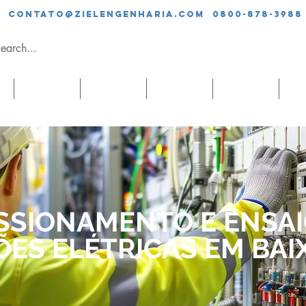
contato@zielengenharia.com 0800-878-3988
SERVIÇOS
EQUIPE
CLIENTES
BLOG
CO
SSIONAMENTO E ENSAI
ÕES ELÉTRICAS EM BAI