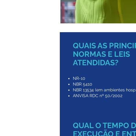
QUAIS AS PRINCI
NORMAS E LEIS
ATENDIDAS?
NR-10
NBR 5410
NBR 13534 (em ambientes hospi
ANVISA RDC nº 50/2002
QUAL O TEMPO 
EXECUÇÃO E EN