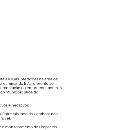
.
tais e suas interações na área de
preliminar do EIA, referente ao
implementação do empreendimento. A
l do município sede do
tivos e negativos.
. Entre tais medidas, embora não
sível.
e o monitoramento dos impactos