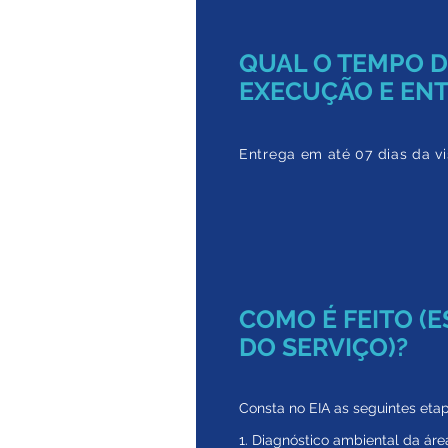
QUAL O TEMPO 
EXECUÇÃO E EN
Entrega em até 07 dias da vis
COMO É FEITO (
DO SERVIÇO)?
Consta no EIA as seguintes etap
1. Diagnóstico ambiental da áre