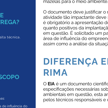
mazelas para o meio ambiente
O documento deve justificar o
DE
atividade tão impactante deve 
TREGA?
é obrigatório a apresentação d
quanto positivos da implantaç
em questão. É solicitado um p
ita técnica.
área de influência do empreen
assim como a análise da situaç
DIFERENÇA E
RIMA
ESCOPO
O
EIA
é um documento científi
especificações necessárias sob
ambientais em questão, esta a
as:
pelos técnicos responsáveis e 
a de influência do