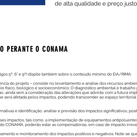
de alta qualidade e preço justo
TO PERANTE O CONAMA
gos 5º, 6° e 9º) dispõe também sobre o conteúdo mínimo do EIA/RIMA:
uência do projeto – consiste no levantamento e análise dos recursos ambien
io físico, biológico e socioeconômico. O diagnóstico ambiental é trabalho 
gião, ainda sem a consideração das alterações que advirão com a futura 
ue será afetada pelos impactos, podendo transcender ao espaço territoria
nativas e identificação, análise e previsão dos impactos significativos, posi
sses impactos, tais como, a implementação de equipamentos antipoluentes
do CONAMA, poderão estar as compensatórias, em caso de impacto irrever
amento e monitoramento dos impactos positivos e negativos. Note-se qu