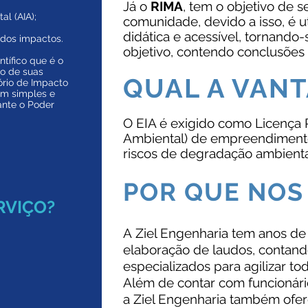
Já o
RIMA
, tem o objetivo de 
al (AIA);
comunidade, devido a isso, é 
didática e acessível, tornand
dos impactos.
objetivo, contendo conclusões 
ntífico que é o
ão de
suas
QUAL A VAN
ório de Impacto
em simples e
ante o Poder
O EIA é exigido como Licença 
Ambiental) de empreendiment
riscos de degradação ambienta
POR QUE NOS
RVIÇO?
A Ziel Engenharia tem anos d
elaboração de laudos, contan
especializados para agilizar to
Além de contar com funcionári
a Ziel Engenharia também ofere