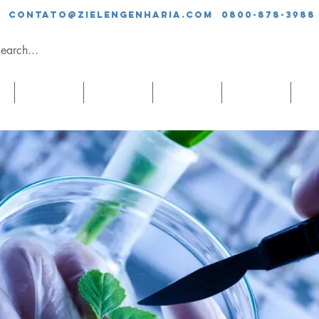
contato@zielengenharia.com 0800-878-3988
SERVIÇOS
EQUIPE
CLIENTES
BLOG
CO