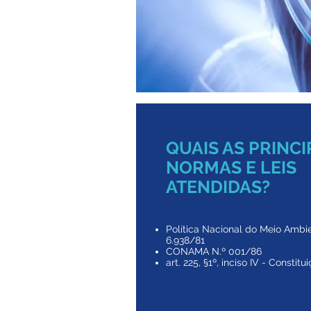
QUAIS AS PRINCI
NORMAS E LEIS
ATENDIDAS?
Política Nacional do Meio Ambi
6.938/81
CONAMA N.º 001/86
art. 225, §1º, inciso IV - Constit