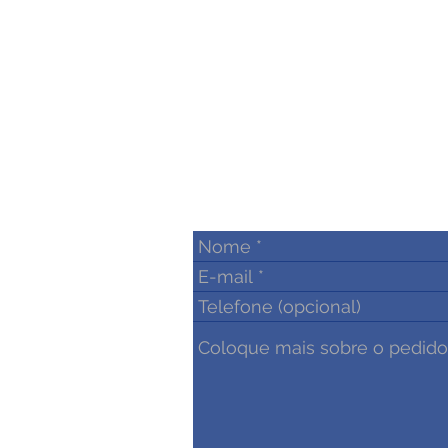
serviço de aplicação da NR 13
de pressão e a agilidade e 
Engenheiros foi o que mais 
atenção. Saber que posso con
Engenharia para questões de
faz confiar no trabalh
Gabriel Souz
Técnico de Segurança d