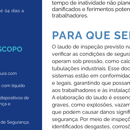
tempo de inatividade não pla
danificados e ferimentos poten
 04 dias a
trabalhadores.
PARA QUE SE
O laudo de inspeção previsto 
ESCOPO
verificar as condições de seg
operam sob pressão, como cald
tubulações industriais. Esse d
sura com
sistemas estão em conformidad
e legais, garantindo que possa
s com líquido
aos trabalhadores e às instalaç
A elaboração do laudo é essenc
dispositivos de
nça e
graves, como explosões, vazame
que podem causar danos signifi
segurança. Por meio de inspeçõ
o de Segurança;
identificados desgastes, corros