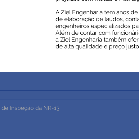
 em nossos vasos
expertise dos
A Ziel Engenharia tem anos de
chamou a nossa
tar com a Ziel
de elaboração de laudos, con
 SST é o que me
engenheiros especializados par
o deles.
Além de contar com funcionári
a Ziel Engenharia também ofere
a
de alta qualidade e preço justo
o Trabalho