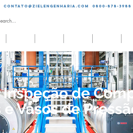
contato@zielengenharia.com 0800-878-3988
SERVIÇOS
EQUIPE
CLIENTES
BLOG
CO
 Inspeção de Comp
s e Vasos de Pressã