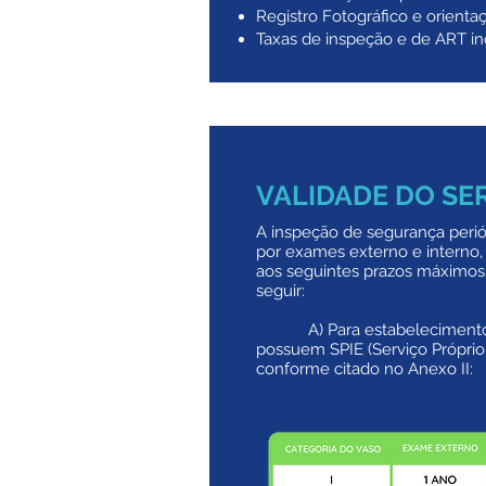
Registro Fotográfico e orienta
Taxas de inspeção e de ART in
VALIDADE DO SE
A inspeção de segurança periód
por exames externo e interno
aos seguintes prazos máximos
seguir:
A) Para estabelecimento
possuem SPIE (Serviço Próprio
conforme citado no Anexo II: