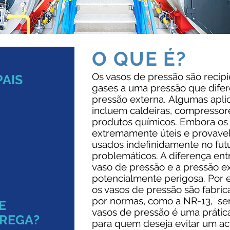
O QUE É?
Os vasos de pressão são recipi
PAIS
gases a uma pressão que difer
pressão externa. Algumas apli
incluem caldeiras, compresso
produtos químicos. Embora os
extremamente úteis e provav
usados ​​indefinidamente no fu
problemáticos. A diferença ent
vaso de pressão e a pressão ex
potencialmente perigosa. Por 
os vasos de pressão são fabrica
por normas, como a NR-13, se
E
vasos de pressão é uma prática
TREGA?
para quem deseja evitar um ac