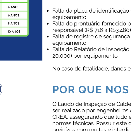
Falta da placa de identificação
equipamento
Falta do prontuário fornecido p
responsável (R$ 716 a
R$3.480
Falta do registro de segurança 
equipamento
Falta do Relatório de Inspeção
20.000) por equipamento
No caso de fatalidade, danos e 
POR QUE NOS
O Laudo de Inspeção de Calde
ser realizado por engenheiros
o Trabalho na
CREA, assegurando que tudo e
ems e, desde o
haria mostrou ser
normas técnicas. Possuir este 
ra. Contratamos o
prejuízos com multas e interdi