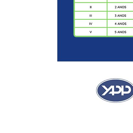
Sou Técnico em Segurança d
YAPP Brazil Automotive Syst
primeiro contato, a Ziel Engen
muito séria, confiável e parcei