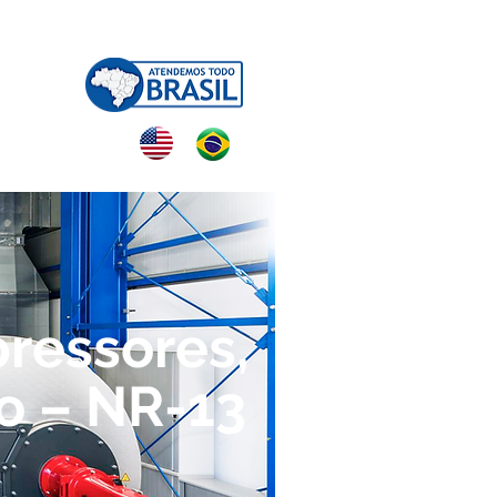
NTATO
ressores,
o – NR-13