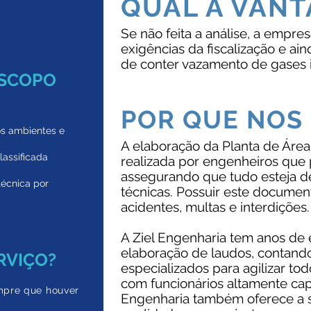
QUAL A VAN
Se não feita a análise, a empre
exigências da fiscalização e ai
de conter vazamento de gases i
ESCOPO
POR QUE NOS
os ambientes e
A elaboração da Planta de Área
lassificada
realizada por engenheiros que
assegurando que tudo esteja 
técnica por
técnicas. Possuir este documen
acidentes, multas e interdições.
A Ziel Engenharia tem anos de
elaboração de laudos, contan
RVIÇO?
especializados para agilizar to
com funcionários altamente capa
empre que houver
Engenharia também oferece a se