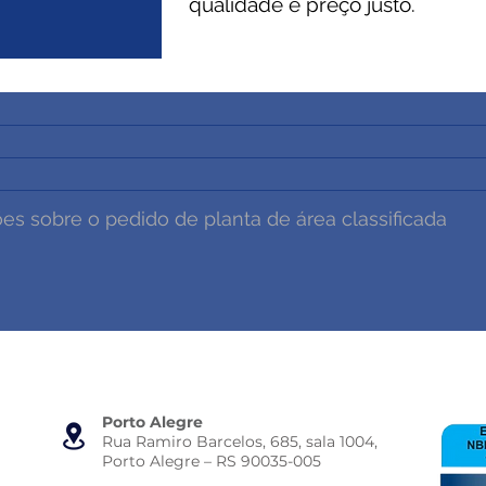
qualidade e preço justo.
Porto Alegre
Rua Ramiro Barcelos, 685, sala 1004,
Porto Alegre – RS 90035-005