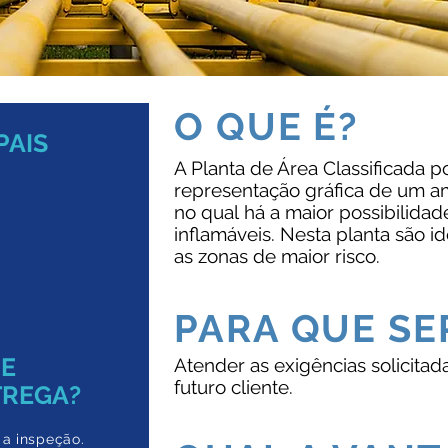
O QUE É?
PAIS
A Planta de Área Classificada 
representação gráfica de um am
no qual há a maior possibilida
inflamáveis. Nesta planta são id
as zonas de maior risco.
PARA QUE SE
DE
Atender as exigências solicitad
futuro cliente.
TREGA?
 a inspeção.