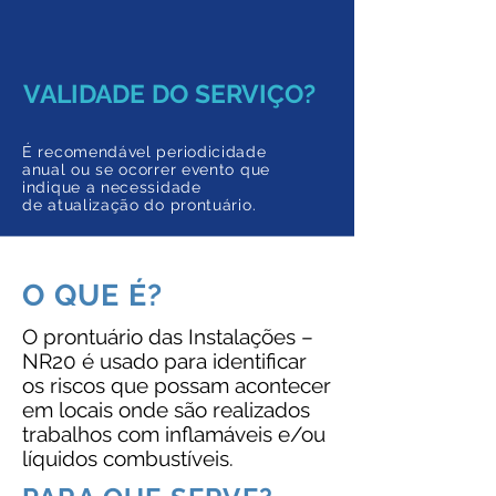
VALIDADE DO SERVIÇO?
É recomendável periodicidade
anual ou se ocorrer evento que
indique a necessidade
de atualização do prontuário.
O QUE É?
O prontuário das Instalações –
NR20 é usado para identificar
os riscos que possam acontecer
em locais onde são realizados
trabalhos com inflamáveis e/ou
líquidos combustíveis.