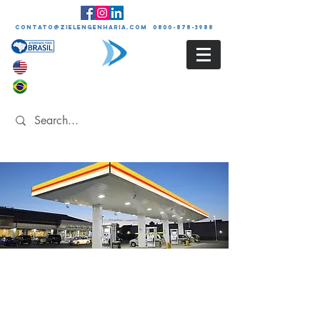
contato@zielengenharia.com 0800-878-3988
PRONTUÁRIO DAS
INSTALAÇÕES
NR-20 - Segurança e saúde
com inflamáveis e