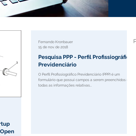
Fernando Kronbauer
15 de nov. de 2018
Pesquisa PPP - Perfil Profissiográfico
Previdenciário
O Perfil Profissiográfico Previdenciário (PPP) é um
formulário que possui campos a serem preenchidos com
todas as informações relativas...
rtup
0 Open