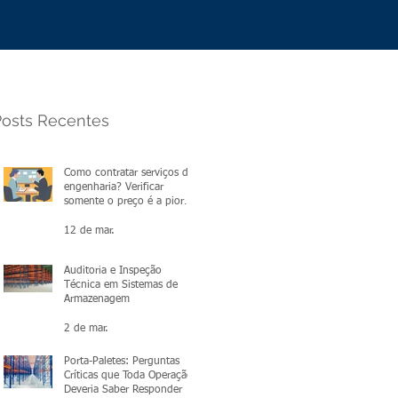
Posts Recentes
Como contratar serviços de
engenharia? Verificar
somente o preço é a pior
escolha.
12 de mar.
Auditoria e Inspeção
Técnica em Sistemas de
Armazenagem
2 de mar.
Porta-Paletes: Perguntas
Críticas que Toda Operação
Deveria Saber Responder