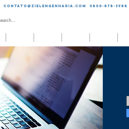
contato@zielengenharia.com 0800-878-3988
SERVIÇOS
EQUIPE
CLIENTES
BLOG
CO