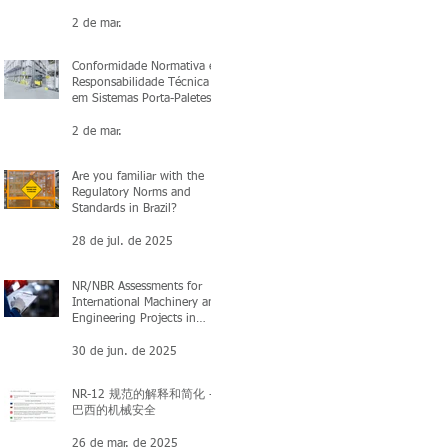
2 de mar.
Conformidade Normativa e
Responsabilidade Técnica
em Sistemas Porta-Paletes:
O que você precisa saber
2 de mar.
Are you familiar with the
Regulatory Norms and
Standards in Brazil?
28 de jul. de 2025
NR/NBR Assessments for
International Machinery and
Engineering Projects in
Brazil
30 de jun. de 2025
NR-12 规范的解释和简化 -
巴西的机械安全
26 de mar. de 2025