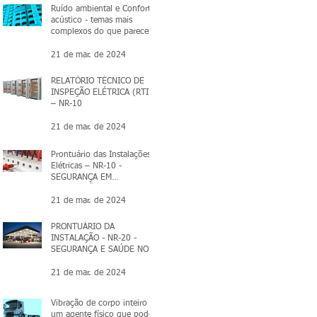
Ruído ambiental e Conforto
acústico - temas mais
complexos do que parecem
21 de mar. de 2024
RELATÓRIO TÉCNICO DE
INSPEÇÃO ELÉTRICA (RTI)
– NR-10
21 de mar. de 2024
Prontuário das Instalações
Elétricas – NR-10 -
SEGURANÇA EM
INSTALAÇÕES E SERVIÇOS
EM ELETRICIDADE.
21 de mar. de 2024
PRONTUÁRIO DA
INSTALAÇÃO - NR-20 -
SEGURANÇA E SAÚDE NO
TRABALHO COM
INFLAMÁVEIS E
21 de mar. de 2024
COMBUSTÍVEIS
Vibração de corpo inteiro -
um agente físico que pode