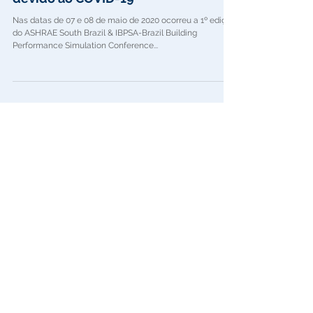
Do Presencial ao Online: mudanças
devido ao COVID-19
Nas datas de 07 e 08 de maio de 2020 ocorreu a 1º edição
do ASHRAE South Brazil & IBPSA-Brazil Building
Performance Simulation Conference...