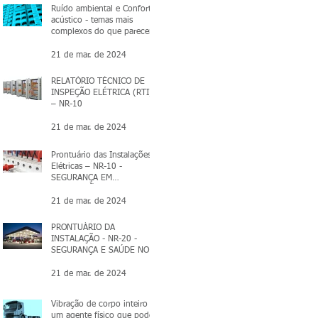
Ruído ambiental e Conforto
acústico - temas mais
complexos do que parecem
21 de mar. de 2024
RELATÓRIO TÉCNICO DE
INSPEÇÃO ELÉTRICA (RTI)
– NR-10
21 de mar. de 2024
Prontuário das Instalações
Elétricas – NR-10 -
SEGURANÇA EM
INSTALAÇÕES E SERVIÇOS
EM ELETRICIDADE.
21 de mar. de 2024
PRONTUÁRIO DA
INSTALAÇÃO - NR-20 -
SEGURANÇA E SAÚDE NO
TRABALHO COM
INFLAMÁVEIS E
21 de mar. de 2024
COMBUSTÍVEIS
Vibração de corpo inteiro -
um agente físico que pode