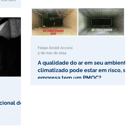
cada para
Felipe Airoldi Accorsi
5 de mar. de 2024
A qualidade do ar em seu ambiente
climatizado pode estar em risco, sua
empresa tem um PMOC?
Todos sabemos dos benefícios que um ambiente
climatizado proporciona. Repare que a permanência
prolongada em ambientes climatizados em...
cional de
 ao trabalhador
o a possibilidade