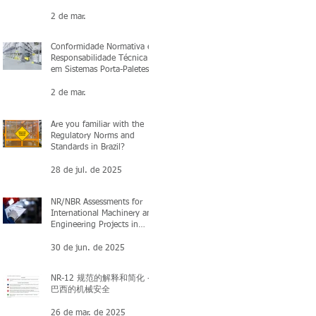
2 de mar.
Conformidade Normativa e
Responsabilidade Técnica
em Sistemas Porta-Paletes:
O que você precisa saber
2 de mar.
Are you familiar with the
Regulatory Norms and
Standards in Brazil?
28 de jul. de 2025
NR/NBR Assessments for
International Machinery and
Engineering Projects in
Brazil
30 de jun. de 2025
NR-12 规范的解释和简化 -
巴西的机械安全
26 de mar. de 2025