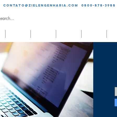
contato@zielengenharia.com 0800-878-3988
SERVIÇOS
EQUIPE
CLIENTES
BLOG
CO