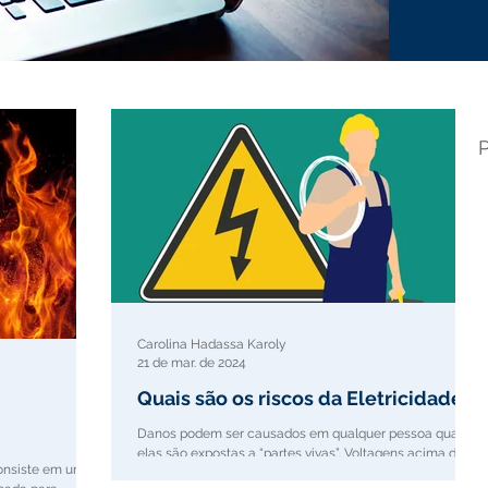
Carolina Hadassa Karoly
21 de mar. de 2024
Quais são os riscos da Eletricidade?
Danos podem ser causados em qualquer pessoa quando
elas são expostas a “partes vivas”. Voltagens acima de
consiste em um
50 volts AC ou 120 volts DC são...