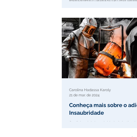
levantamento cuidadoso da cena danifi
estabelecer a origem do incêndio e,...
Carolina Hadassa Karoly
21 de mar. de 2024
Conheça mais sobre o adi
Insaubridade
O adicional de insaubridade é destinado
que atua em áreas de riscos, pois é vist
de sua vida ser...