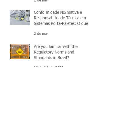
2 de mar.
Conformidade Normativa e
Responsabilidade Técnica em
Sistemas Porta-Paletes: O que
você precisa saber
2 de mar.
Are you familiar with the
Regulatory Norms and
Standards in Brazil?
28 de jul. de 2025
NR/NBR Assessments for
International Machinery and
Engineering Projects in Brazil
30 de jun. de 2025
NR-12 规范的解释和简化 - 巴西
的机械安全
26 de mar. de 2025