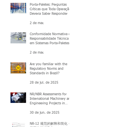
Porta-Paletes: Perguntas
Críticas que Toda Operação
Deveria Saber Responder
2 de mar.
Conformidade Normativa e
Responsabilidade Técnica
em Sistemas Porta-Paletes:
O que você precisa saber
2 de mar.
Are you familiar with the
Regulatory Norms and
Standards in Brazil?
28 de jul. de 2025
NR/NBR Assessments for
International Machinery and
Engineering Projects in
Brazil
30 de jun. de 2025
NR-12 规范的解释和简化 -