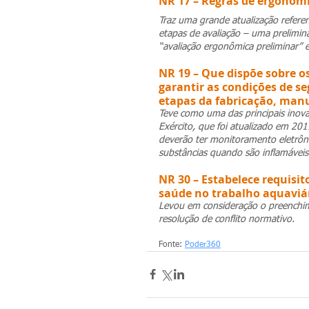
NR 17 – Regras de ergonom
Traz uma grande atualização refere
etapas de avaliação – uma prelimin
“avaliação ergonômica preliminar” 
NR 19 – Que dispõe sobre o
garantir as condições de s
etapas da fabricação, man
Teve como uma das principais inov
Exército, que foi atualizado em 201
deverão ter monitoramento eletrô
substâncias quando são inflamáveis
NR 30 – Estabelece requisit
saúde no trabalho aquaviár
Levou em consideração o preenchime
resolução de conflito normativo.
Fonte: 
Poder360