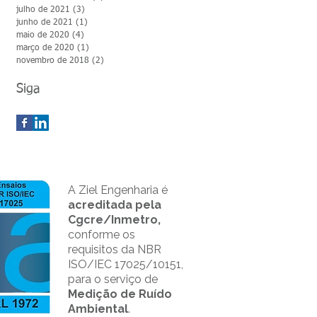
julho de 2021
(3)
3 posts
junho de 2021
(1)
1 post
maio de 2020
(4)
4 posts
março de 2020
(1)
1 post
novembro de 2018
(2)
2 posts
Siga
A Ziel Engenharia é
acreditada pela
Cgcre/Inmetro,
conforme os
requisitos da NBR
ISO/IEC 17025/10151,
para o serviço de
Medição de Ruído
Ambiental
.