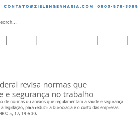
contato@zielengenharia.com 0800-878-3988
SERVIÇOS
EQUIPE
CLIENTES
BLOG
CO
ederal revisa normas que
 e segurança no trabalho
são de normas ou anexos que regulamentam a saúde e segurança 
r a legislação, para reduzir a burocracia e o custo das empresas 
NRs: 5, 17, 19 e 30.