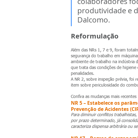
colaboradores fo
produtividade e d
Dalcomo.
Reformulação
Além das NRs 1, 7 e 9, foram total
segurança do trabalho em máquinas
ambiente de trabalho na indústria d
que trata das condições de higiene e
penalidades.
A NR 2, sobre inspeção prévia, foi
item sobre periculosidade do comb
Confira as mudanças mais recentes
NR 5 – Estabelece os parâme
Prevenção de Acidentes (CIP
Para diminuir conflitos trabalhistas
por prazo determinado, já consolida
caracteriza dispensa arbitrária ou 