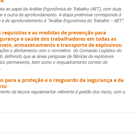
ia:
nte ao papel da Análise Ergonômica do Trabalho (AET), com duas 
ar e outra de aprofundamento. A etapa preliminar corresponde à 
e a de aprofundamento à “Análise Ergonômica do Trabalho – AET”.
s requisitos e as medidas de prevenção para 
egurança e saúde dos trabalhadores em todas as 
useio, armazenamento e transporte de explosivos:
ações o alinhamento com o normativo  do Comando Logístico do 
9, definindo que as áreas perigosas de fábricas de explosivos 
nico permanente, bem como o enquadramento correto de 
.
os para a proteção e o resguardo da segurança e da 
io:
nto de lacuna regulamentar referente à gestão dos riscos, com a 