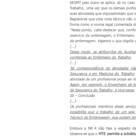
SESMT pelo outro se aplica  só no caso 
Trabalho, uma vez que os demais profi
suas atividades que impossibilitam que 
Registre-se que uma nota técnica não c
forma como a norma legal comentada de
“Neste ponto, cabe destacar que, confo
exercício da enfermagem, o Enfermeiro do
de enfermagem. Vejamos o que dispõe o a
(…)
Desse modo, as atribuições do Auxili
conferidas ao Enfermeiro do Trabalho
.
(…)
Tal correspondência de atividades n
Segurança e em Medicina do Trabalho
.
atividade de um profissional possa ser r
Assim, por exemplo, o Engenheiro de Se
de Segurança do Trabalho, e vice-versa
.
III – Conclusão
(…)
Os profissionais membros desse serviç
possibilita que o trabalho de um sej
Técnico de Enfermagem, que podem ter s
Embora a NR 4 não fale a respeito da
observa-se que o 
MTE permite a substitu