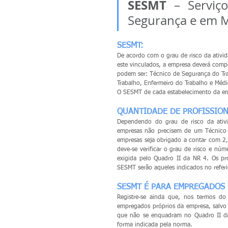
SESMT
 – Serviç
Segurança e em M
SESMT:
De acordo com o grau de risco da ativid
este vinculados, a empresa deverá comp
podem ser: Técnico de Segurança do Tr
Trabalho, Enfermeiro do Trabalho e Médi
O SESMT de cada estabelecimento da emp
QUANTIDADE DE PROFISSION
Dependendo do grau de risco da ativi
empresas não precisem de um Técnico
empresas seja obrigado a contar com 2
deve-se verificar o grau de risco e nú
exigida pelo Quadro II da NR 4. Os pro
SESMT serão aqueles indicados no refer
SESMT É PARA EMPREGADOS 
Registre-se ainda que, nos termos do 
empregados próprios da empresa, salvo o
que não se enquadram no Quadro II da 
forma indicada pela norma.