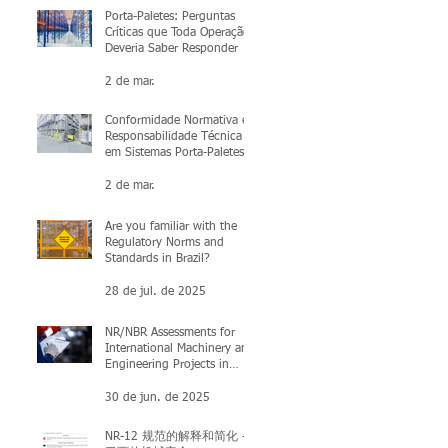
Porta-Paletes: Perguntas
Críticas que Toda Operação
Deveria Saber Responder
2 de mar.
Conformidade Normativa e
Responsabilidade Técnica
em Sistemas Porta-Paletes:
O que você precisa saber
2 de mar.
Are you familiar with the
Regulatory Norms and
Standards in Brazil?
28 de jul. de 2025
NR/NBR Assessments for
International Machinery and
Engineering Projects in
Brazil
30 de jun. de 2025
NR-12 规范的解释和简化 -