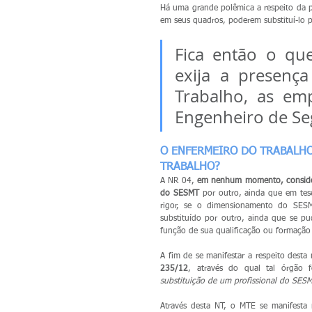
Há uma grande polêmica a respeito da p
em seus quadros, poderem substituí-lo p
Fica então o qu
exija a presenç
Trabalho, as em
Engenheiro de Se
O ENFERMEIRO DO TRABALHO
TRABALHO?
A NR 04, 
em nenhum momento, considera
do SESMT
 por outro, ainda que em tes
rigor, se o dimensionamento do SESMT
substituído por outro, ainda que se pu
função de sua qualificação ou formação 
A fim de se manifestar a respeito desta
235/12
, através do qual tal órgão f
substituição de um profissional do SES
Através desta NT, o MTE se manifesta n