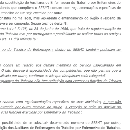
da substituição de Auxiliares de Enfermagem do Trabalho por Enfermeiros do 
ssionais que compõem o SESMT contam com regulamentações específicas de 
o trabalho de um seja exercido por outro.
onstitui norma legal, mas representa o entendimento do órgão a respeito da 
verá ser cumprida. Segue trechos desta NT:
rme Lei nº 7.498, de 25 de junho de 1986, que trata da regulamentação do 
 Trabalho tem por prerrogativa a possibilidade de realizar todos os serviços 
rt. 11 d”a referida lei:
ar ou do Técnico de Enfermagem, dentro do SESMT, também poderiam ser 
ão ocorre em relação aos demais membros do Serviço Especializado em 
 O fato deve-se à especificidade das competências, que não permite que a 
ealizada por outro, conforme as leis que disciplinam cada categoria3. 
gurança do Trabalho não tem atribuição para exercer as funções do Técnico 
o contam com regulamentações específicas de suas atividades, 
o que não 
a exercido por outro membro do grupo
. 
A exceção se atém ao Auxiliar ou 
uas funções exercidas por Enfermeiro do Trabalho”
.
 possiblidade de se substituir determinado membro do SESMT por outro, 
ição dos Auxiliares de Enfermagem do Trabalho por Enfermeiros do Trabalho. 