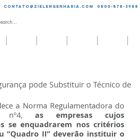
contato@zielengenharia.com 0800-878-3988
SERVIÇOS
EQUIPE
CLIENTES
BLOG
CO
urança pode Substituir o Técnico de
lece a Norma Regulamentadora do 
as empresas cujos 
) nº4, 
s se enquadrarem nos critérios 
 “Quadro II” deverão instituir o 